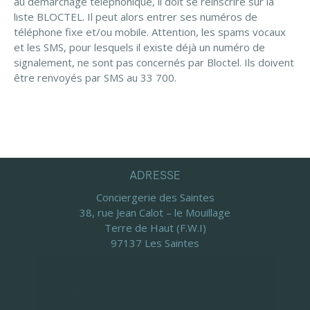
au démarchage téléphonique, il doit se réinscrire sur la
liste BLOCTEL. Il peut alors entrer ses numéros de
téléphone fixe et/ou mobile. Attention, les spams vocaux
et les SMS, pour lesquels il existe déjà un numéro de
signalement, ne sont pas concernés par Bloctel. Ils doivent
être renvoyés par SMS au 33 700.
ADRESSE
Conciergerie des Saintes
38, rue Jean Calot – le Mouillage
Terre de Haut (F.W.I)
97137 Les Saintes